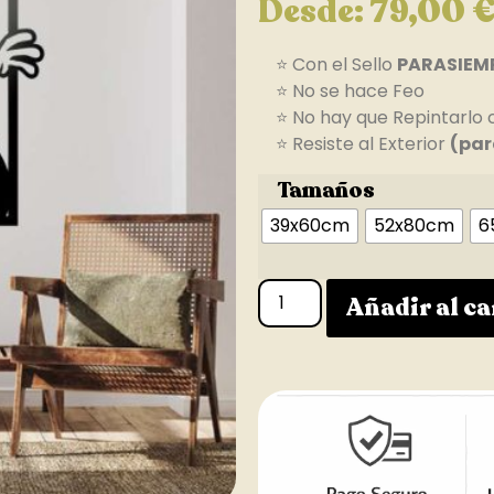
Desde:
79,00
⭐ Con el Sello
PARASIEM
⭐ No se hace Feo
⭐ No hay que Repintarlo 
⭐ Resiste al Exterior
(par
Tamaños
39x60cm
52x80cm
6
Añadir al ca