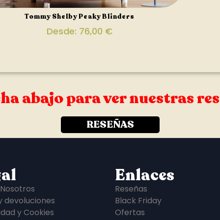
Tommy Shelby Peaky Blinders
Desde:
76,00
€
ha abajo para ver nuestras re
RESEÑAS
al
Enlaces
 Nosotros
Reseñas
y devoluciones
Black Friday
idad y Cookies
Ofertas