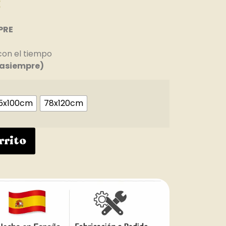
€
PRE
con el tiempo
asiempre)
5x100cm
78x120cm
rrito