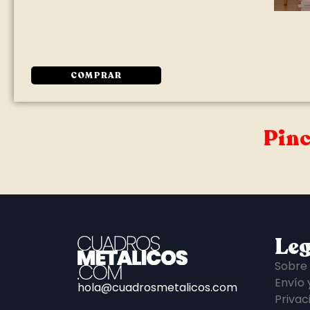
COMPRAR
Pinc
Leg
Sobre
Envío 
hola@cuadrosmetalicos.com
Privac