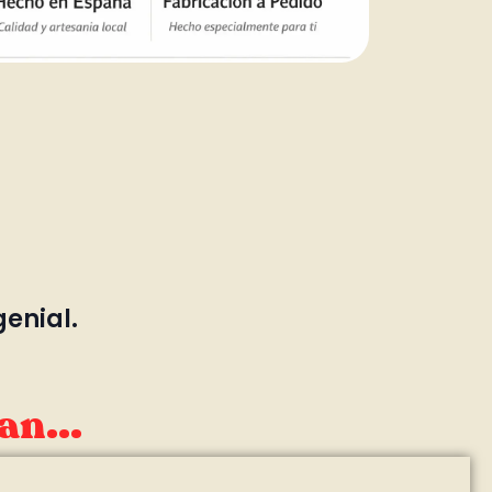
genial.
an...