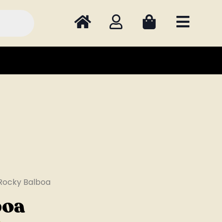
Rocky Balboa
boa