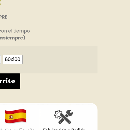
€
PRE
con el tiempo
asiempre)
80x100
rrito