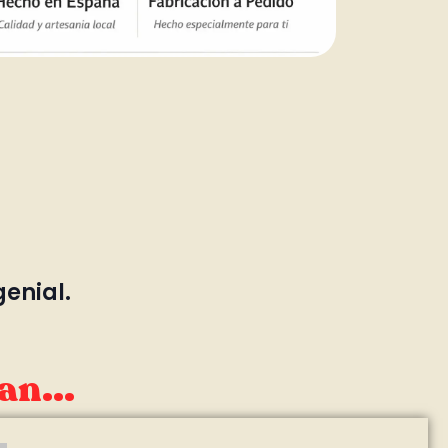
genial.
an...