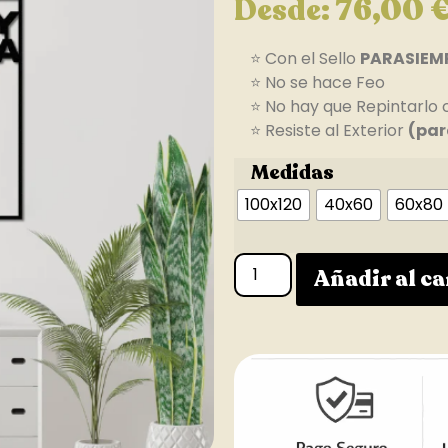
Desde:
76,00
⭐ Con el Sello
PARASIEM
⭐ No se hace Feo
⭐ No hay que Repintarlo 
⭐ Resiste al Exterior
(par
Medidas
100x120
40x60
60x80
Añadir al ca