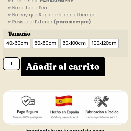
⭐ Con el Sello
PARASIEMPRE
⭐ No se hace Feo
⭐ No hay que Repintarlo con el tiempo
⭐ Resiste al Exterior
(parasiempre)
Tamaño
40x60cm
60x80cm
80x100cm
100x120cm
Añadir al carrito
Imagínatelo en tu pared de casa.