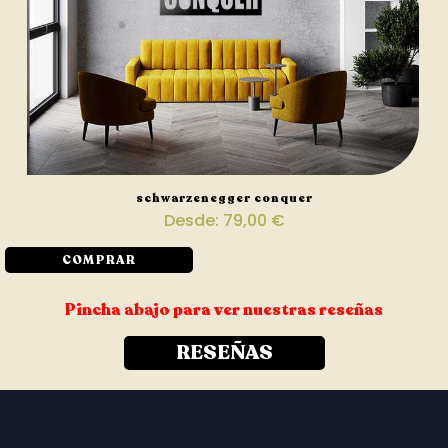
schwarzenegger conquer
Desde:
79,00
€
COMPRAR
Pincha abajo para ver nuestras reseñas
RESEÑAS