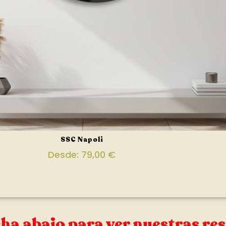
SSC Napoli
Desde:
79,00
€
ha abajo para ver nuestras re