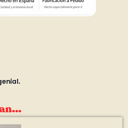
genial.
an...