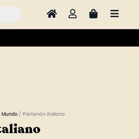
l Mundo
/ Partenón Italiano
taliano