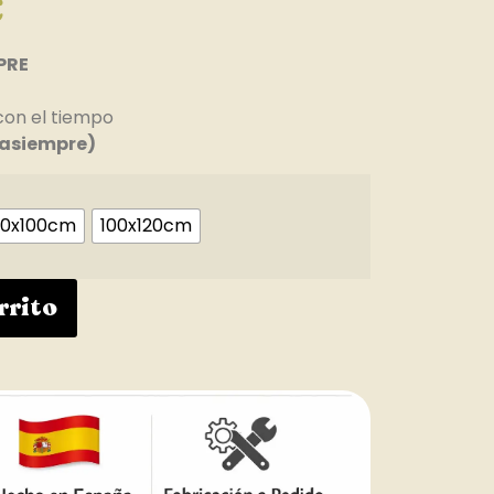
€
PRE
con el tiempo
asiempre)
0x100cm
100x120cm
rrito