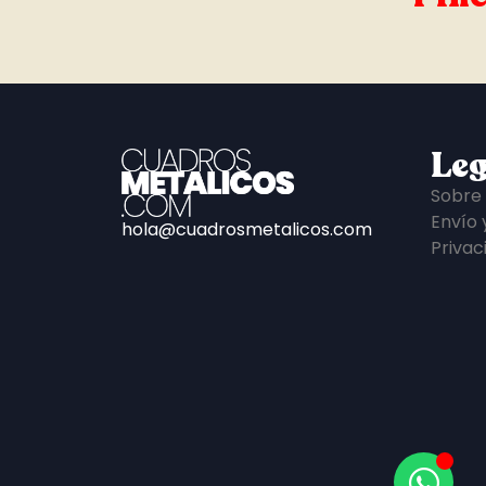
Leg
Sobre
Envío 
hola@cuadrosmetalicos.com
Privac