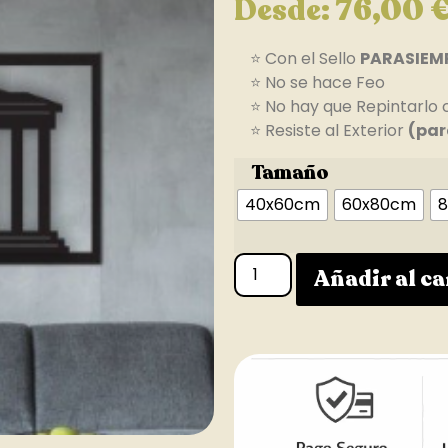
Desde:
76,00
⭐ Con el Sello
PARASIEM
⭐ No se hace Feo
⭐ No hay que Repintarlo 
⭐ Resiste al Exterior
(par
Tamaño
40x60cm
60x80cm
8
Añadir al ca