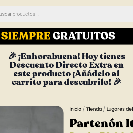
S
SIEMPRE
GRATUITOS
🎉 ¡Enhorabuena! Hoy tienes
Descuento Directo Extra en
este producto ¡Añádelo al
carrito para descubrilo! 🎉
Inicio
/
Tienda
/
Lugares de
Partenón I