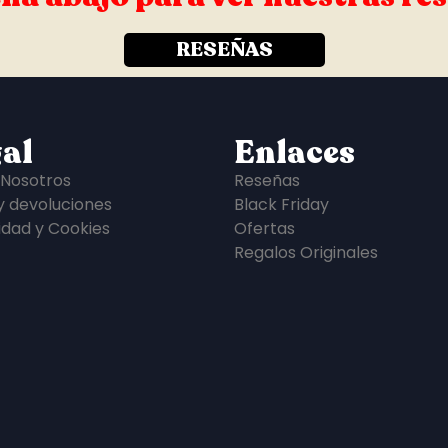
RESEÑAS
al
Enlaces
 Nosotros
Reseñas
y devoluciones
Black Friday
idad y Cookies
Ofertas
Regalos Originales