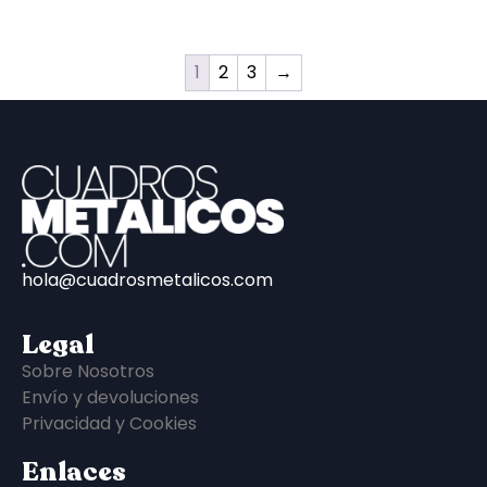
1
2
3
→
hola@cuadrosmetalicos.com
Legal
Sobre Nosotros
Envío y devoluciones
Privacidad y Cookies
Enlaces