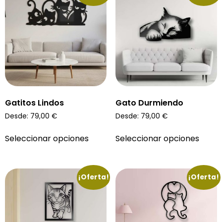
Gatitos Lindos
Gato Durmiendo
Desde:
79,00
€
Desde:
79,00
€
Seleccionar opciones
Seleccionar opciones
¡Oferta!
¡Oferta!