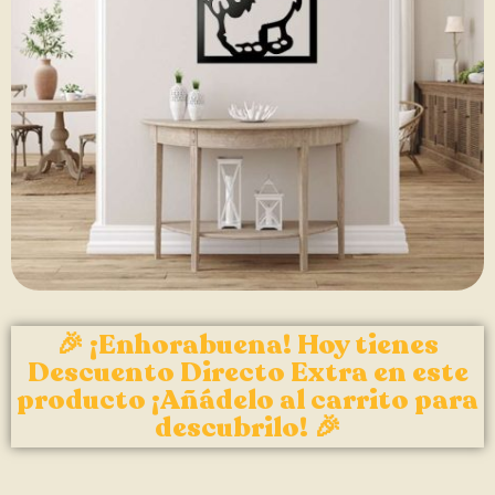
🎉 ¡Enhorabuena! Hoy tienes
Descuento Directo Extra en este
producto ¡Añádelo al carrito para
descubrilo! 🎉