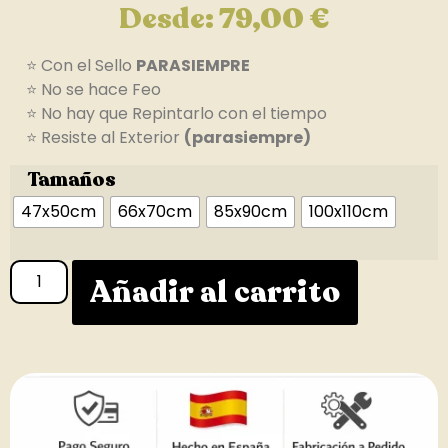
Desde:
79,00
€
⭐ Con el Sello
PARASIEMPRE
⭐ No se hace Feo
⭐ No hay que Repintarlo con el tiempo
⭐ Resiste al Exterior
(parasiempre)
Tamaños
47x50cm
66x70cm
85x90cm
100x110cm
Añadir al carrito