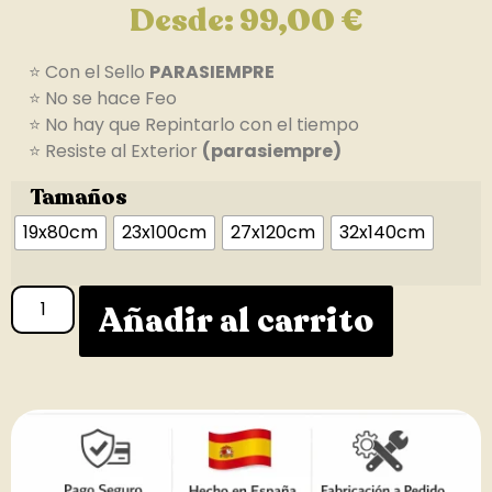
Desde:
99,00
€
⭐ Con el Sello
PARASIEMPRE
⭐ No se hace Feo
⭐ No hay que Repintarlo con el tiempo
⭐ Resiste al Exterior
(parasiempre)
Tamaños
19x80cm
23x100cm
27x120cm
32x140cm
Añadir al carrito