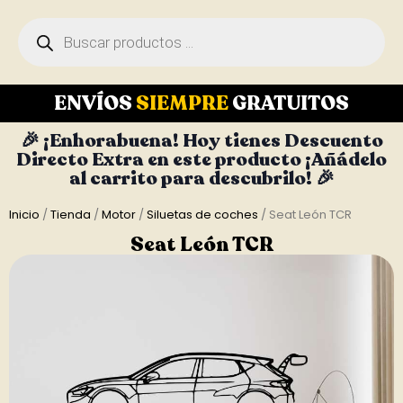
ENVÍOS
SIEMPRE
GRATUITOS
🎉 ¡Enhorabuena! Hoy tienes Descuento
Directo Extra en este producto ¡Añádelo
al carrito para descubrilo! 🎉
Inicio
/
Tienda
/
Motor
/
Siluetas de coches
/ Seat León TCR
Seat León TCR