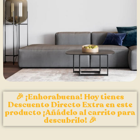
🎉 ¡Enhorabuena! Hoy tienes
Descuento Directo Extra en este
producto ¡Añádelo al carrito para
descubrilo! 🎉