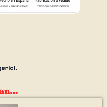
genial.
an...