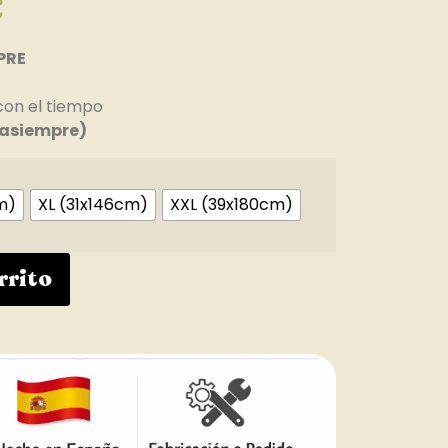
€
PRE
con el tiempo
asiempre)
m)
XL (31x146cm)
XXL (39x180cm)
rrito