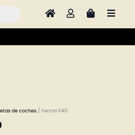
uetas de coches
/ Ferrari F40
0