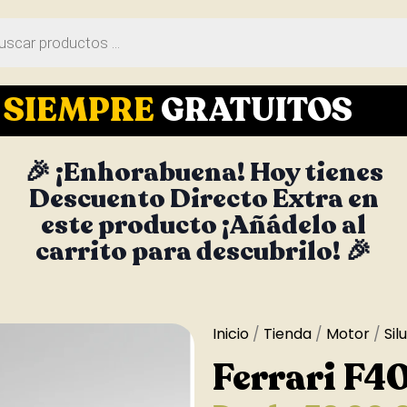
S
SIEMPRE
GRATUITOS
🎉 ¡Enhorabuena! Hoy tienes
Descuento Directo Extra en
este producto ¡Añádelo al
carrito para descubrilo! 🎉
Inicio
/
Tienda
/
Motor
/
Sil
Ferrari F4