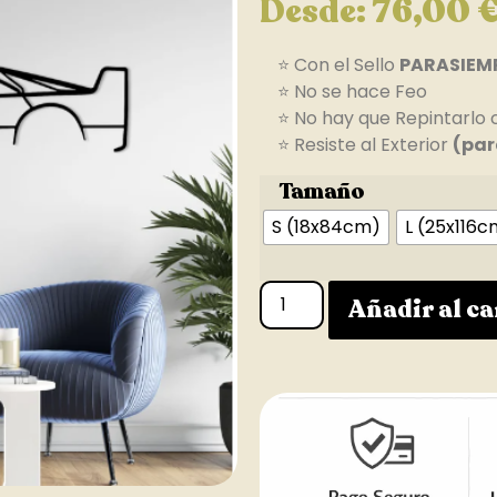
Desde:
76,00
⭐ Con el Sello
PARASIEM
⭐ No se hace Feo
⭐ No hay que Repintarlo 
⭐ Resiste al Exterior
(par
Tamaño
S (18x84cm)
L (25x116c
Añadir al ca