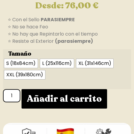
Desde:
76,00
€
⭐ Con el Sello
PARASIEMPRE
⭐ No se hace Feo
⭐ No hay que Repintarlo con el tiempo
⭐ Resiste al Exterior
(parasiempre)
Tamaño
S (18x84cm)
L (25x116cm)
XL (31x146cm)
XXL (39x180cm)
Añadir al carrito