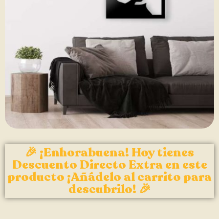
🎉 ¡Enhorabuena! Hoy tienes
Descuento Directo Extra en este
producto ¡Añádelo al carrito para
descubrilo! 🎉