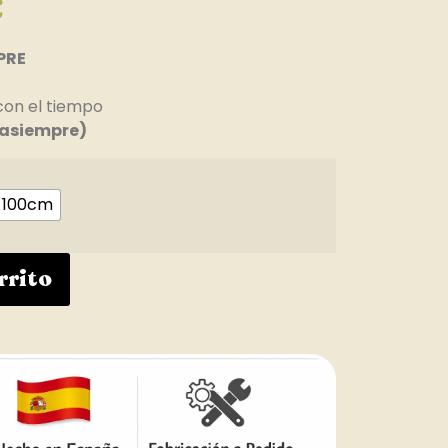
€
PRE
con el tiempo
asiempre)
100cm
rrito