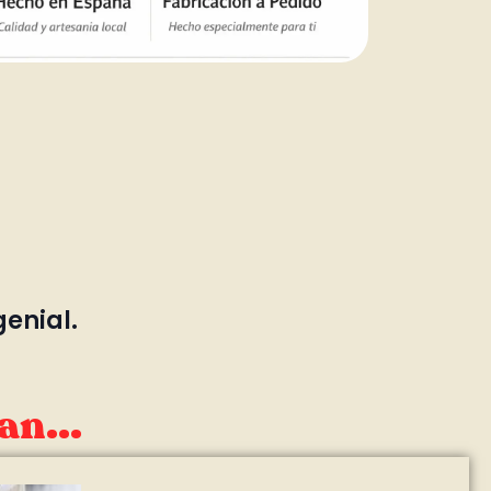
genial.
an...