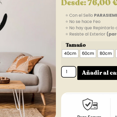
Desde:
76,00
⭐ Con el Sello
PARASIEM
⭐ No se hace Feo
⭐ No hay que Repintarlo 
⭐ Resiste al Exterior
(par
Tamaño
40cm
60cm
80cm
Añadir al ca