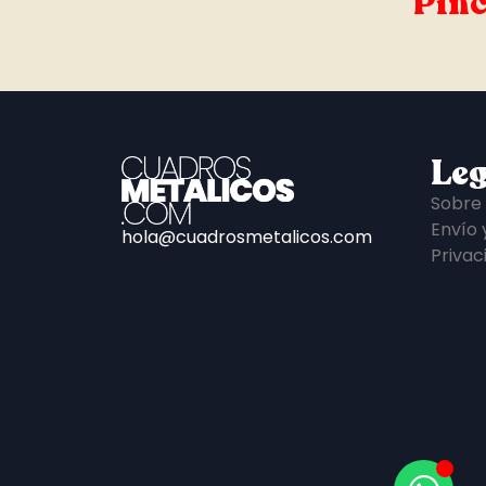
Pinc
Leg
Sobre
Envío 
hola@cuadrosmetalicos.com
Privac