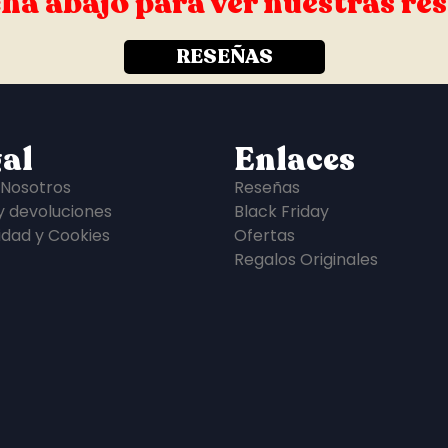
ha abajo para ver nuestras re
RESEÑAS
al
Enlaces
 Nosotros
Reseñas
y devoluciones
Black Friday
idad y Cookies
Ofertas
Regalos Originales