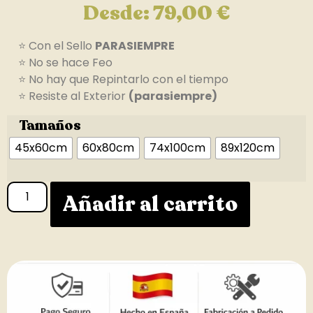
Desde:
79,00
€
⭐ Con el Sello
PARASIEMPRE
⭐ No se hace Feo
⭐ No hay que Repintarlo con el tiempo
⭐ Resiste al Exterior
(parasiempre)
Tamaños
45x60cm
60x80cm
74x100cm
89x120cm
Añadir al carrito