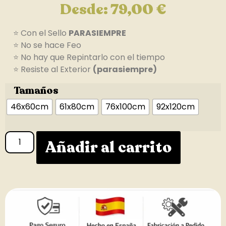
Desde:
79,00
€
⭐ Con el Sello
PARASIEMPRE
⭐ No se hace Feo
⭐ No hay que Repintarlo con el tiempo
⭐ Resiste al Exterior
(parasiempre)
Tamaños
46x60cm
61x80cm
76x100cm
92x120cm
Añadir al carrito