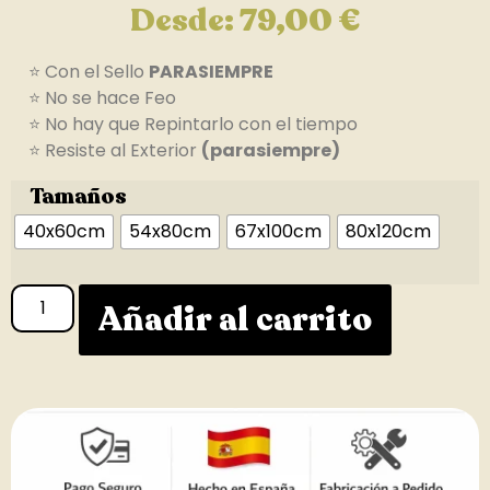
Desde:
79,00
€
⭐ Con el Sello
PARASIEMPRE
⭐ No se hace Feo
⭐ No hay que Repintarlo con el tiempo
⭐ Resiste al Exterior
(parasiempre)
Tamaños
40x60cm
54x80cm
67x100cm
80x120cm
Añadir al carrito