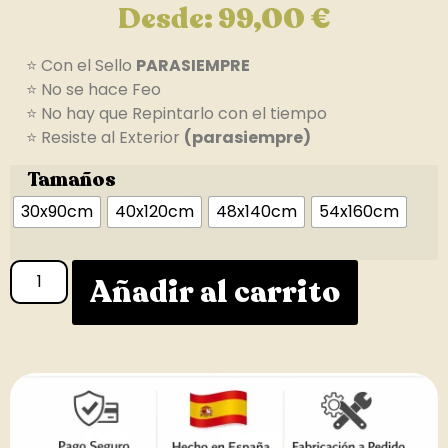
Desde:
99,00
€
⭐ Con el Sello
PARASIEMPRE
⭐ No se hace Feo
⭐ No hay que Repintarlo con el tiempo
⭐ Resiste al Exterior
(parasiempre)
Tamaños
30x90cm
40x120cm
48x140cm
54x160cm
Añadir al carrito