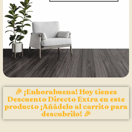
🎉 ¡Enhorabuena! Hoy tienes
Descuento Directo Extra en este
producto ¡Añádelo al carrito para
descubrilo! 🎉