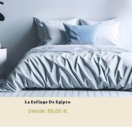
La Esfinge De Egipto
Desde:
86,00
€