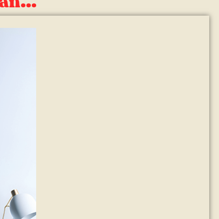
an...