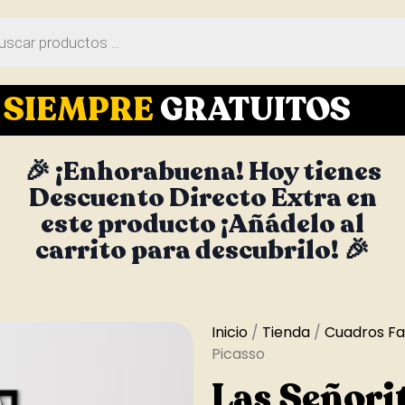
S
SIEMPRE
GRATUITOS
🎉 ¡Enhorabuena! Hoy tienes
Descuento Directo Extra en
este producto ¡Añádelo al
carrito para descubrilo! 🎉
Inicio
/
Tienda
/
Cuadros F
Picasso
Las Señori