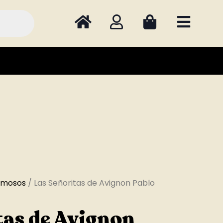
amosos
/ Las Señoritas de Avignon Pablo
tas de Avignon