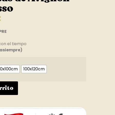
sso
€
PRE
con el tiempo
asiempre)
0x100cm
100x120cm
rrito