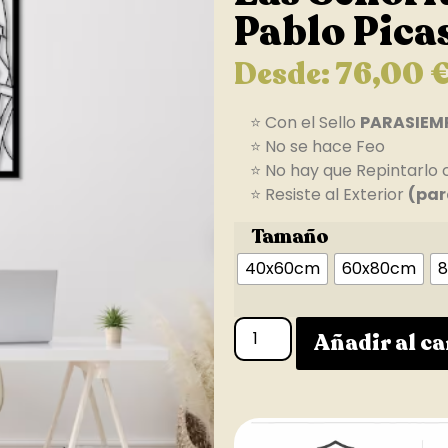
Pablo Pica
Desde:
76,00
⭐ Con el Sello
PARASIEM
⭐ No se hace Feo
⭐ No hay que Repintarlo 
⭐ Resiste al Exterior
(par
Tamaño
40x60cm
60x80cm
8
Añadir al ca