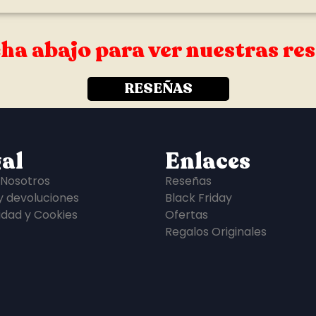
ha abajo para ver nuestras re
RESEÑAS
al
Enlaces
 Nosotros
Reseñas
y devoluciones
Black Friday
idad y Cookies
Ofertas
Regalos Originales