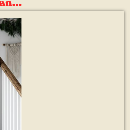
an...