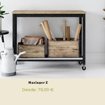
Mazinger Z
Desde:
79,00
€