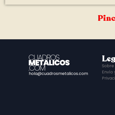
Pinc
Leg
Sobre
Envío 
hola@cuadrosmetalicos.com
Privac