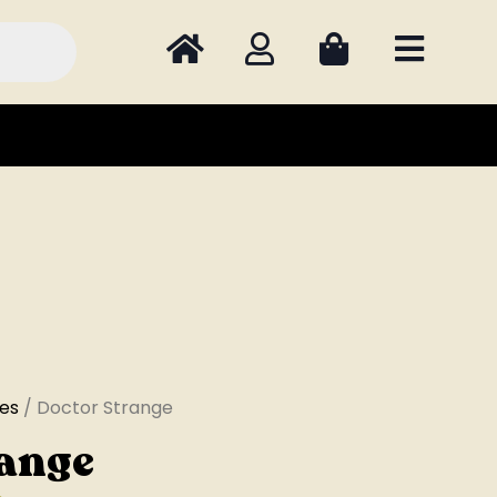
es
/ Doctor Strange
ange