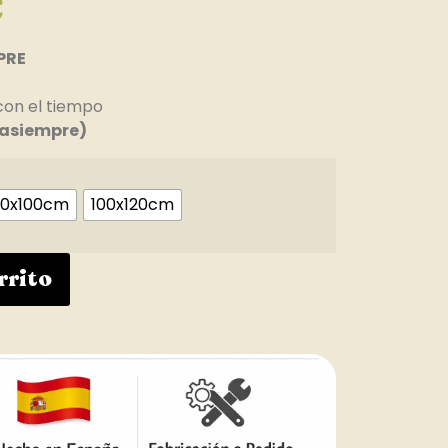
€
PRE
con el tiempo
asiempre)
0x100cm
100x120cm
rrito