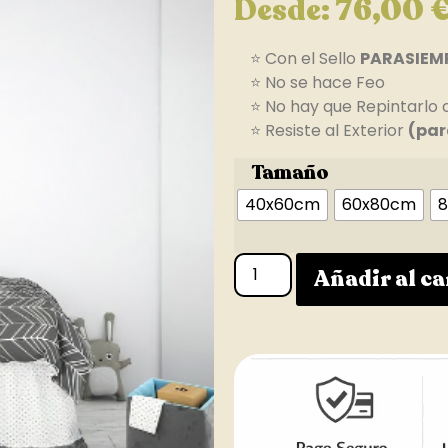
Desde:
76,00
⭐ Con el Sello
PARASIEM
⭐ No se hace Feo
⭐ No hay que Repintarlo 
⭐ Resiste al Exterior
(par
Tamaño
40x60cm
60x80cm
8
Añadir al ca