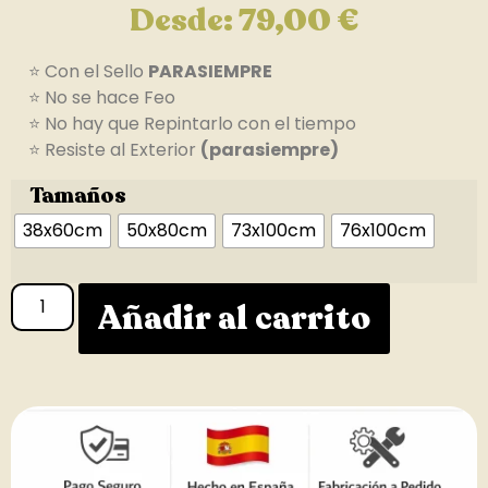
Desde:
79,00
€
⭐ Con el Sello
PARASIEMPRE
⭐ No se hace Feo
⭐ No hay que Repintarlo con el tiempo
⭐ Resiste al Exterior
(parasiempre)
Tamaños
38x60cm
50x80cm
73x100cm
76x100cm
Añadir al carrito