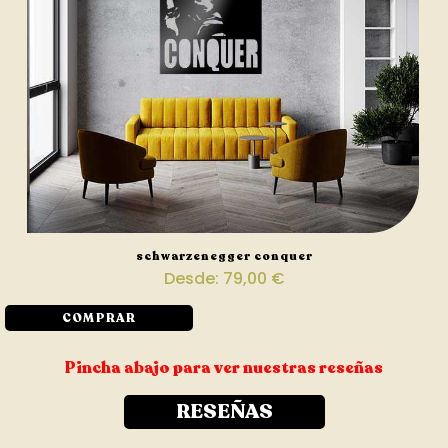
schwarzenegger conquer
Desde:
79,00
€
COMPRAR
Pincha abajo para ver nuestras reseñas
RESEÑAS