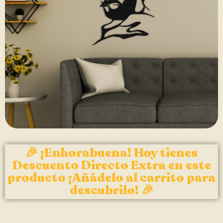
🎉 ¡Enhorabuena! Hoy tienes
Descuento Directo Extra en este
producto ¡Añádelo al carrito para
descubrilo! 🎉