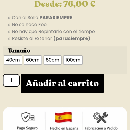
Desde:
76,00
€
⭐ Con el Sello
PARASIEMPRE
⭐ No se hace Feo
⭐ No hay que Repintarlo con el tiempo
⭐ Resiste al Exterior
(parasiempre)
Tamaño
40cm
60cm
80cm
100cm
Añadir al carrito