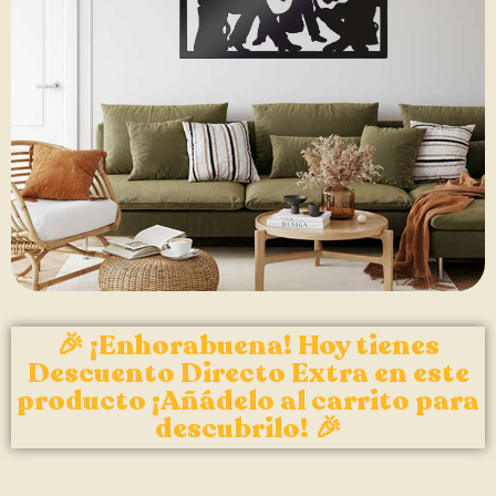
🎉 ¡Enhorabuena! Hoy tienes
Descuento Directo Extra en este
producto ¡Añádelo al carrito para
descubrilo! 🎉