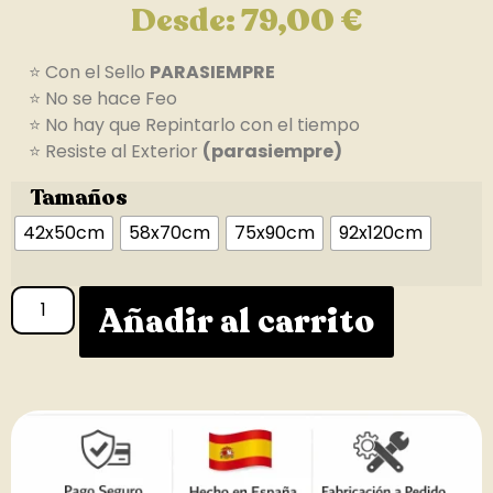
Desde:
79,00
€
⭐ Con el Sello
PARASIEMPRE
⭐ No se hace Feo
⭐ No hay que Repintarlo con el tiempo
⭐ Resiste al Exterior
(parasiempre)
Tamaños
42x50cm
58x70cm
75x90cm
92x120cm
Añadir al carrito