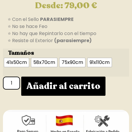
Desde:
79,00
€
⭐ Con el Sello
PARASIEMPRE
⭐ No se hace Feo
⭐ No hay que Repintarlo con el tiempo
⭐ Resiste al Exterior
(parasiempre)
Tamaños
41x50cm
58x70cm
75x90cm
91x110cm
Añadir al carrito