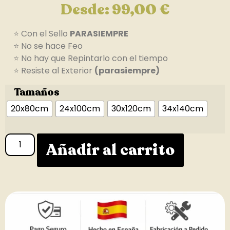
Desde:
99,00
€
⭐ Con el Sello
PARASIEMPRE
⭐ No se hace Feo
⭐ No hay que Repintarlo con el tiempo
⭐ Resiste al Exterior
(parasiempre)
Tamaños
20x80cm
24x100cm
30x120cm
34x140cm
Añadir al carrito