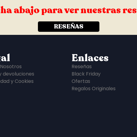
ha abajo para ver nuestras re
RESEÑAS
al
Enlaces
 Nosotros
Reseñas
y devoluciones
Black Friday
idad y Cookies
Ofertas
Regalos Originales