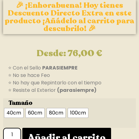
🎉 ¡Enhorabuena! Hoy tienes
Descuento Directo Extra en este
producto ¡Añádelo al carrito para
descubrilo! 🎉
Desde:
76,00
€
⭐ Con el Sello
PARASIEMPRE
⭐ No se hace Feo
⭐ No hay que Repintarlo con el tiempo
⭐ Resiste al Exterior
(parasiempre)
Tamaño
40cm
60cm
80cm
100cm
Añadir al carrito