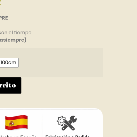
€
PRE
con el tiempo
asiempre)
100cm
rrito