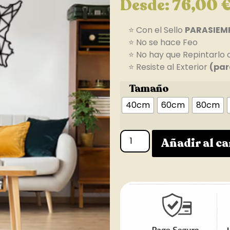
Desde:
76,00
⭐ Con el Sello
PARASIEM
⭐ No se hace Feo
⭐ No hay que Repintarlo 
⭐ Resiste al Exterior
(par
Tamaño
40cm
60cm
80cm
Añadir al ca