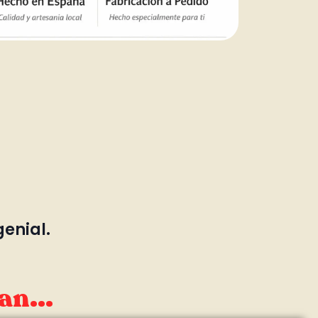
genial.
an...