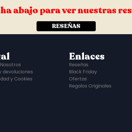
ha abajo para ver nuestras re
RESEÑAS
al
Enlaces
 Nosotros
Reseñas
y devoluciones
Black Friday
idad y Cookies
Ofertas
Regalos Originales