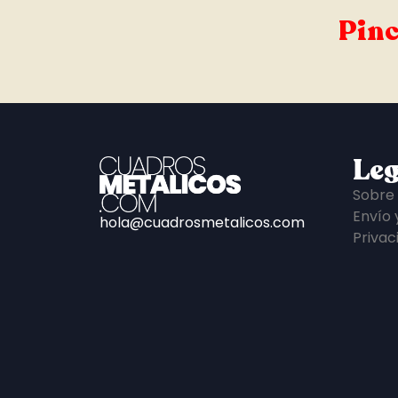
Pinc
Leg
Sobre
Envío 
hola@cuadrosmetalicos.com
Privac