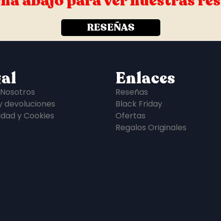
ha abajo para ver nuestras re
RESEÑAS
al
Enlaces
 Nosotros
Reseñas
y devoluciones
Black Friday
idad y Cookies
Ofertas
Regalos Originales