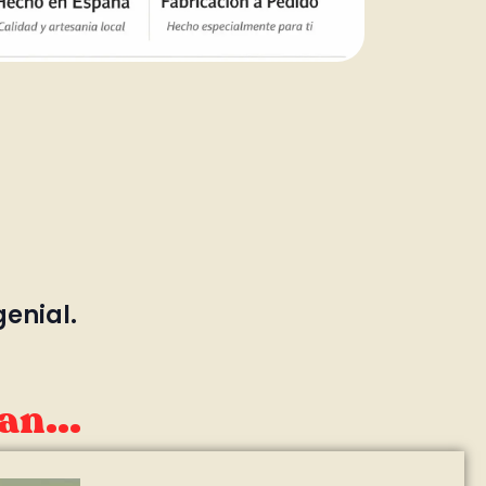
genial.
an...