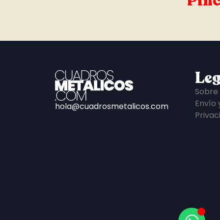
Pinc
Leg
Sobre
Envío 
hola@cuadrosmetalicos.com
Privac