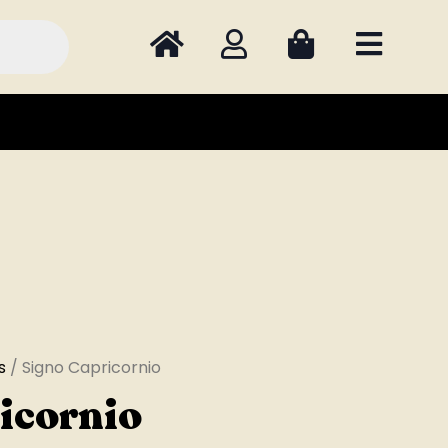
s
/ Signo Capricornio
icornio