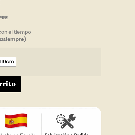
€
PRE
con el tiempo
asiempre)
110cm
rrito