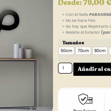
Desde:
79,00
⭐ Con el Sello
PARASIEM
⭐ No se hace Feo
⭐ No hay que Repintarlo 
⭐ Resiste al Exterior
(par
Tamaños
50cm
70cm
90cm
Añadir al ca