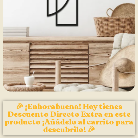
🎉 ¡Enhorabuena! Hoy tienes
Descuento Directo Extra en este
producto ¡Añádelo al carrito para
descubrilo! 🎉