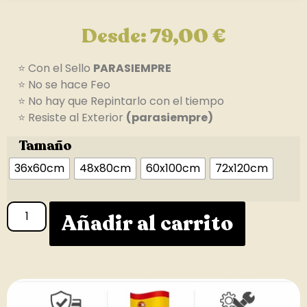
Desde:
79,00
€
⭐ Con el Sello
PARASIEMPRE
⭐ No se hace Feo
⭐ No hay que Repintarlo con el tiempo
⭐ Resiste al Exterior
(parasiempre)
Tamaño
36x60cm
48x80cm
60x100cm
72x120cm
Añadir al carrito