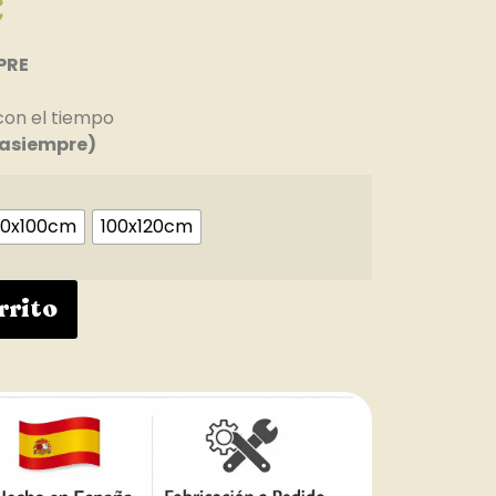
€
PRE
con el tiempo
asiempre)
0x100cm
100x120cm
rrito