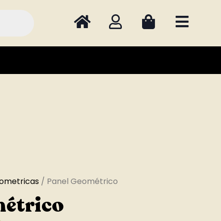
ometricas
/ Panel Geométrico
métrico