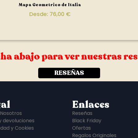
Mapa Geometrico de Italia
Desde:
76,00
€
ha abajo para ver nuestras re
RESEÑAS
al
Enlaces
 Nosotros
Reseñas
y devoluciones
Black Friday
idad y Cookies
Ofertas
Regalos Originales