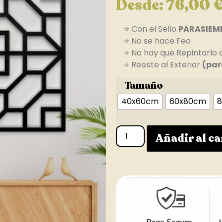
Desde:
76,00
⭐ Con el Sello
PARASIEM
⭐ No se hace Feo
⭐ No hay que Repintarlo 
⭐ Resiste al Exterior
(par
Tamaño
40x60cm
60x80cm
8
Añadir al ca