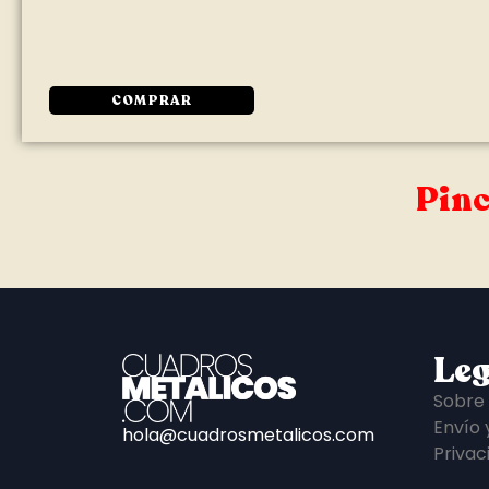
COMPRAR
Pinc
Leg
Sobre
Envío 
hola@cuadrosmetalicos.com
Privac