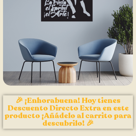
🎉 ¡Enhorabuena! Hoy tienes
Descuento Directo Extra en este
producto ¡Añádelo al carrito para
descubrilo! 🎉