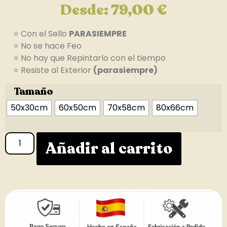
Desde:
79,00
€
⭐ Con el Sello
PARASIEMPRE
⭐ No se hace Feo
⭐ No hay que Repintarlo con el tiempo
⭐ Resiste al Exterior
(parasiempre)
Tamaño
50x30cm
60x50cm
70x58cm
80x66cm
Añadir al carrito