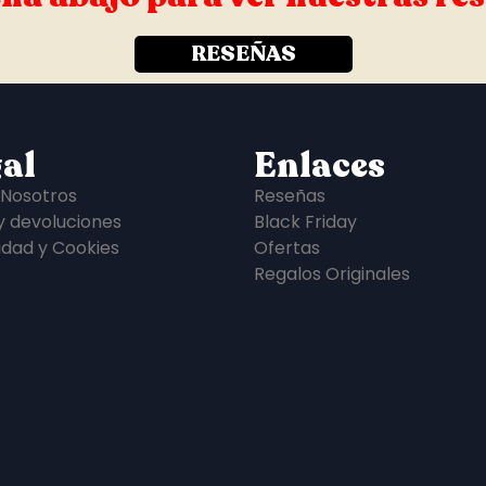
RESEÑAS
al
Enlaces
 Nosotros
Reseñas
y devoluciones
Black Friday
idad y Cookies
Ofertas
Regalos Originales