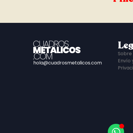
Leg
Sobre
Envío 
hola@cuadrosmetalicos.com
Privac