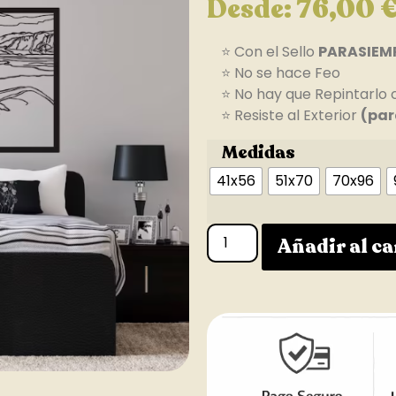
Desde:
76,00
⭐ Con el Sello
PARASIEM
⭐ No se hace Feo
⭐ No hay que Repintarlo 
⭐ Resiste al Exterior
(par
Medidas
41x56
51x70
70x96
Añadir al ca