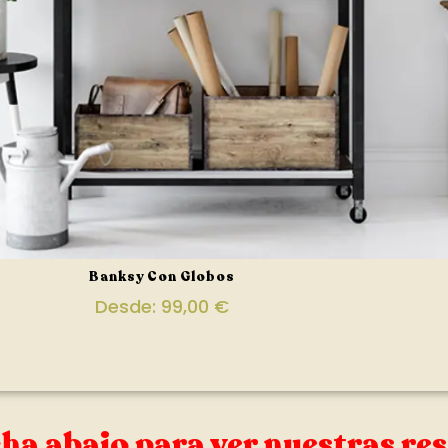
Banksy Con Globos
Desde:
99,00
€
ha abajo para ver nuestras re