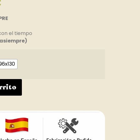
€
PRE
con el tiempo
asiempre)
96x130
rrito