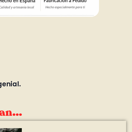
genial.
an...