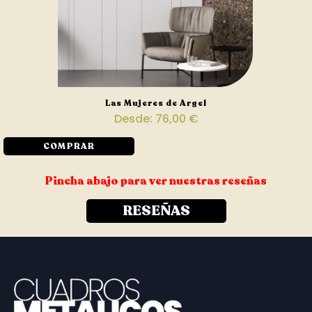
Las Mujeres de Argel
Desde:
76,00
€
COMPRAR
Pincha abajo para ver nuestras reseñas
RESEÑAS