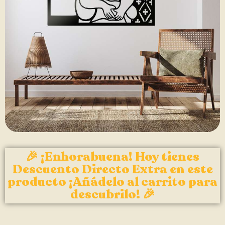
🎉 ¡Enhorabuena! Hoy tienes
Descuento Directo Extra en este
producto ¡Añádelo al carrito para
descubrilo! 🎉