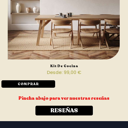
Kit De Cocina
Desde:
99,00
€
COMPRAR
Pincha abajo para ver nuestras reseñas
RESEÑAS