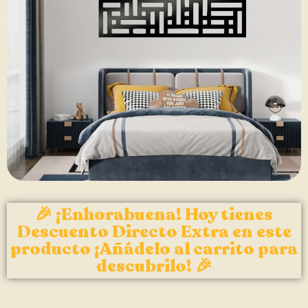
🎉 ¡Enhorabuena! Hoy tienes
Descuento Directo Extra en este
producto ¡Añádelo al carrito para
descubrilo! 🎉