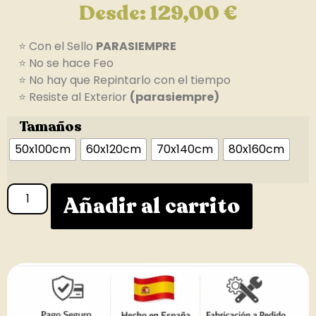
Desde:
129,00
€
⭐ Con el Sello
PARASIEMPRE
⭐ No se hace Feo
⭐ No hay que Repintarlo con el tiempo
⭐ Resiste al Exterior
(parasiempre)
Tamaños
50x100cm
60x120cm
70x140cm
80x160cm
Añadir al carrito