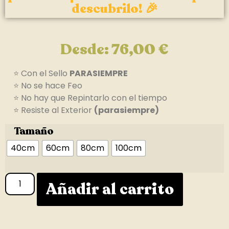
descubrilo! 🎉
Desde:
76,00
€
⭐ Con el Sello
PARASIEMPRE
⭐ No se hace Feo
⭐ No hay que Repintarlo con el tiempo
⭐ Resiste al Exterior
(parasiempre)
Tamaño
40cm
60cm
80cm
100cm
Añadir al carrito