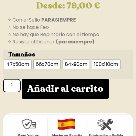
Desde:
79,00
€
⭐ Con el Sello
PARASIEMPRE
⭐ No se hace Feo
⭐ No hay que Repintarlo con el tiempo
⭐ Resiste al Exterior
(parasiempre)
Tamaños
47x50cm
66x70cm
84x90cm
100x110cm
Añadir al carrito