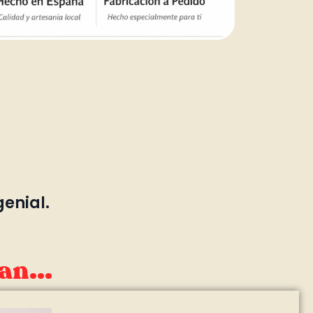
genial.
an...