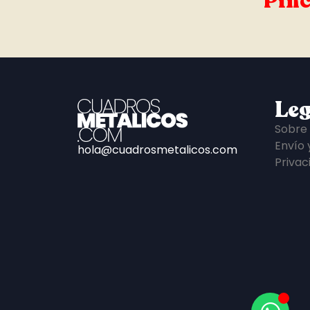
Pinc
Leg
Sobre
Envío 
hola@cuadrosmetalicos.com
Privac