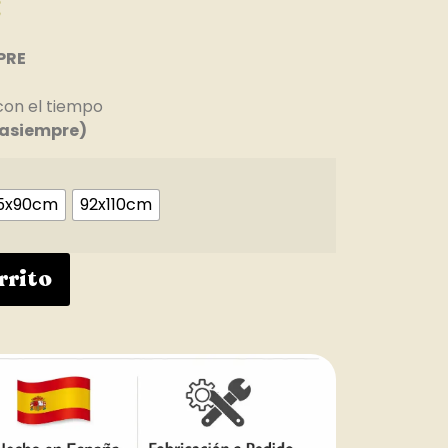
€
PRE
con el tiempo
asiempre)
5x90cm
92x110cm
rrito