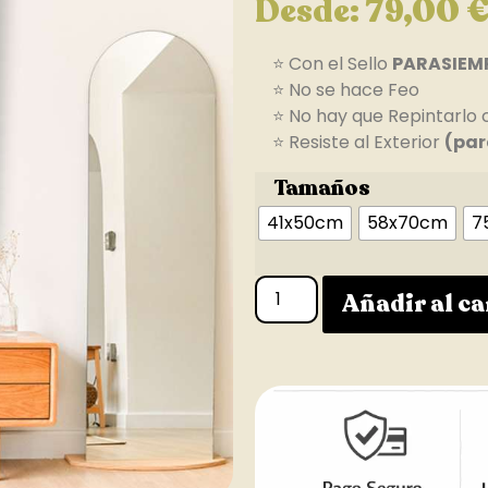
Desde:
79,00
⭐ Con el Sello
PARASIEM
⭐ No se hace Feo
⭐ No hay que Repintarlo 
⭐ Resiste al Exterior
(par
Tamaños
41x50cm
58x70cm
7
Añadir al ca