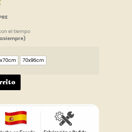
€
PRE
con el tiempo
asiempre)
1x70cm
70x96cm
rrito