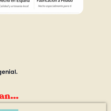
genial.
an...