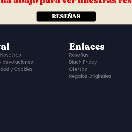
ha abajo para ver nuestras re
RESEÑAS
al
Enlaces
 Nosotros
Reseñas
y devoluciones
Black Friday
idad y Cookies
Ofertas
Regalos Originales