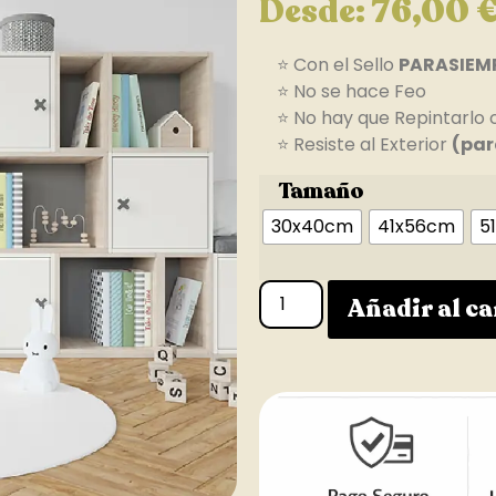
Desde:
76,00
⭐ Con el Sello
PARASIEM
⭐ No se hace Feo
⭐ No hay que Repintarlo 
⭐ Resiste al Exterior
(par
Tamaño
30x40cm
41x56cm
5
Añadir al ca