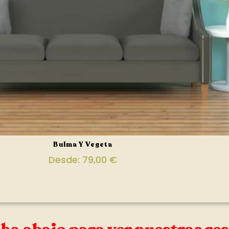
Bulma Y Vegeta
Desde:
79,00
€