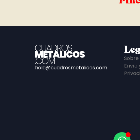
Pinc
Leg
Sobre
Envío 
hola@cuadrosmetalicos.com
Privac