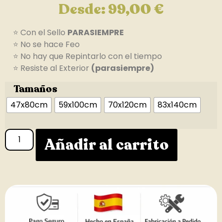
Desde:
99,00
€
⭐ Con el Sello
PARASIEMPRE
⭐ No se hace Feo
⭐ No hay que Repintarlo con el tiempo
⭐ Resiste al Exterior
(parasiempre)
Tamaños
47x80cm
59x100cm
70x120cm
83x140cm
Añadir al carrito