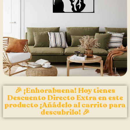
🎉 ¡Enhorabuena! Hoy tienes
Descuento Directo Extra en este
producto ¡Añádelo al carrito para
descubrilo! 🎉