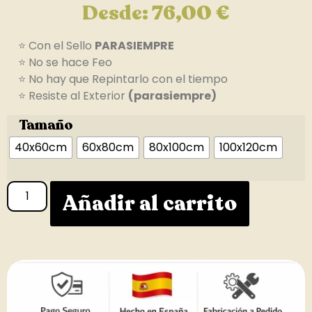
Desde:
76,00
€
⭐ Con el Sello
PARASIEMPRE
⭐ No se hace Feo
⭐ No hay que Repintarlo con el tiempo
⭐ Resiste al Exterior
(parasiempre)
Tamaño
40x60cm
60x80cm
80x100cm
100x120cm
Añadir al carrito