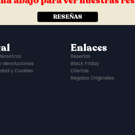
ha abajo para ver nuestras re
RESEÑAS
al
Enlaces
 Nosotros
Reseñas
y devoluciones
Black Friday
idad y Cookies
Ofertas
Regalos Originales