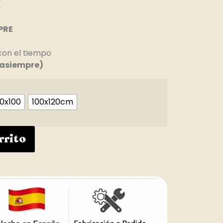
€
PRE
con el tiempo
asiempre)
0x100
100x120cm
rrito