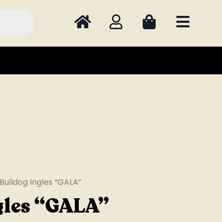
Bulldog Ingles “GALA”
gles “GALA”