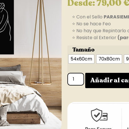
Desde:
79,00
⭐ Con el Sello
PARASIEM
⭐ No se hace Feo
⭐ No hay que Repintarlo 
⭐ Resiste al Exterior
(par
Tamaño
54x60cm
70x80cm
9
Añadir al ca