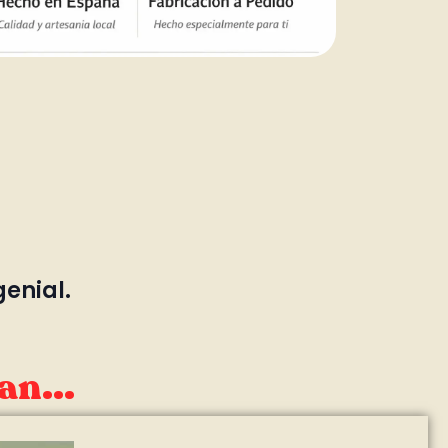
genial.
an...