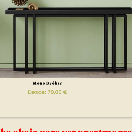
Mono Bróker
Desde:
79,00
€