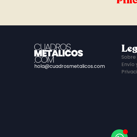
Pinc
Leg
Sobre
Envío 
hola@cuadrosmetalicos.com
Privac