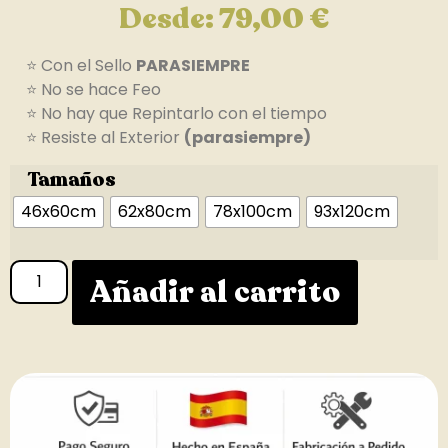
Desde:
79,00
€
⭐ Con el Sello
PARASIEMPRE
⭐ No se hace Feo
⭐ No hay que Repintarlo con el tiempo
⭐ Resiste al Exterior
(parasiempre)
Tamaños
46x60cm
62x80cm
78x100cm
93x120cm
Añadir al carrito