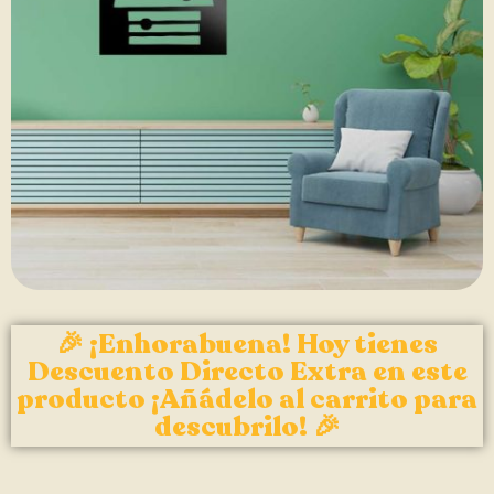
🎉 ¡Enhorabuena! Hoy tienes
Descuento Directo Extra en este
producto ¡Añádelo al carrito para
descubrilo! 🎉