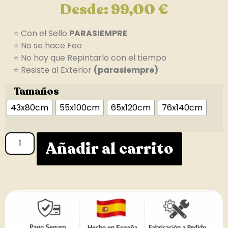
Desde:
99,00
€
⭐ Con el Sello
PARASIEMPRE
⭐ No se hace Feo
⭐ No hay que Repintarlo con el tiempo
⭐ Resiste al Exterior
(parasiempre)
Tamaños
43x80cm
55x100cm
65x120cm
76x140cm
Añadir al carrito