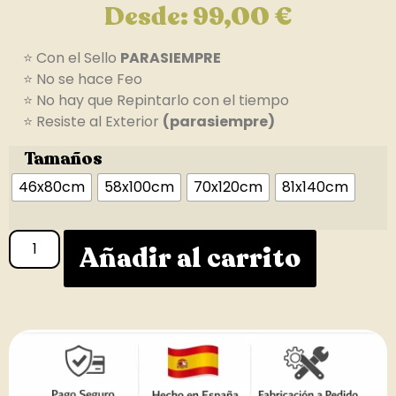
Desde:
99,00
€
⭐ Con el Sello
PARASIEMPRE
⭐ No se hace Feo
⭐ No hay que Repintarlo con el tiempo
⭐ Resiste al Exterior
(parasiempre)
Tamaños
46x80cm
58x100cm
70x120cm
81x140cm
Añadir al carrito